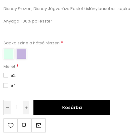
Disney Frozen, Disney Jégvarázs Pastel kislány baseball sapka
Anyaga: 100% poliészter
*
Sapka színe a hátsó részen
*
Méret
52
54
Kosárba