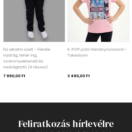
Fiú alkalmi szett – Fekete
K-POP póló Halványrózsaszín -
nadrág, fehér ing,
Takedown
csokornyakkendő és
nadrágtartó (4 részes)
7 990,00 Ft
3 490,00 Ft
Feliratkozás hírlevélre