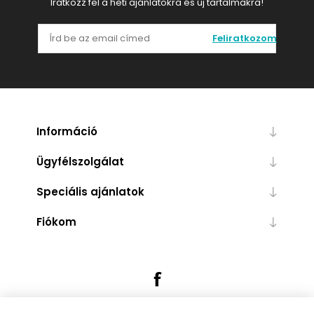
Iratkozz fel a heti ajánlatokra és új tartalmakra!
Feliratkozom
Információ
Ügyfélszolgálat
Speciális ajánlatok
Fiókom