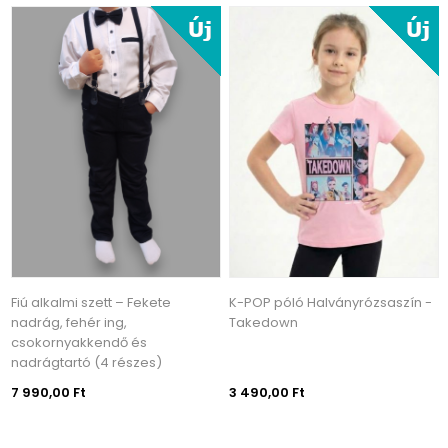
Fiú alkalmi szett – Fekete
K-POP póló Halványrózsaszín -
nadrág, fehér ing,
Takedown
csokornyakkendő és
nadrágtartó (4 részes)
7 990,00 Ft
3 490,00 Ft