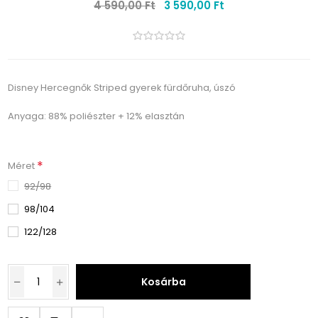
4 590,00 Ft
3 590,00 Ft
Disney Hercegnők Striped gyerek fürdőruha, úszó
Anyaga: 88% poliészter + 12% elasztán
*
Méret
92/98
98/104
122/128
Kosárba