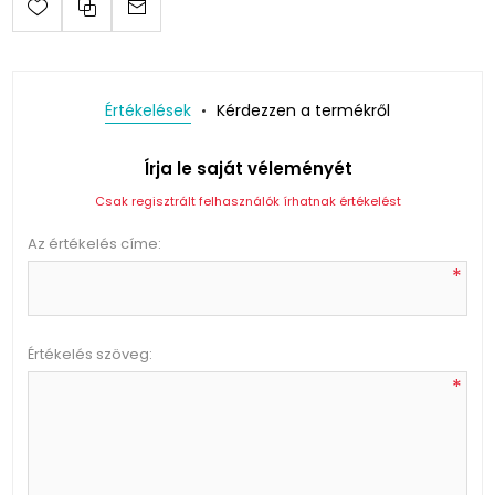
Értékelések
Kérdezzen a termékről
Írja le saját véleményét
Csak regisztrált felhasználók írhatnak értékelést
Az értékelés címe:
*
Értékelés szöveg:
*