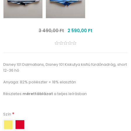
3 490,00 Ft
2 590,00 Ft
Disney 101 Dalmatians, Disney 101 Kiskutya kisfiú fürdőnadrág, short
12-36 hó
Anyaga: 82% poliészter + 18% elasztán
Részletes
mérettáblázat
a teljes leírásban
*
Szín