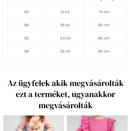
80
12 hó
74 cm
86
18 hó
80 cm
92
24 hó
86 cm
98
36 hó
96 cm
Az ügyfelek akik megvásárolták
ezt a terméket, ugyanakkor
megvásárolták