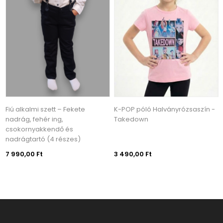
Fiú alkalmi szett – Fekete
K-POP póló Halványrózsaszín -
nadrág, fehér ing,
Takedown
csokornyakkendő és
nadrágtartó (4 részes)
7 990,00 Ft
3 490,00 Ft