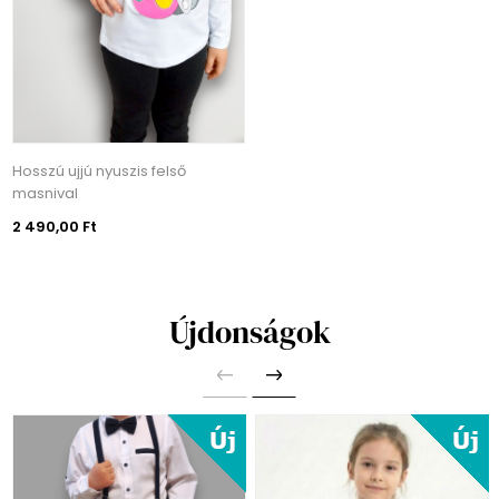
Hosszú ujjú nyuszis felső
masnival
2 490,00 Ft
Újdonságok