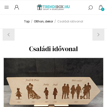
0
Top
/
Otthon, dekor
/
Családi idővonal
Családi idővonal