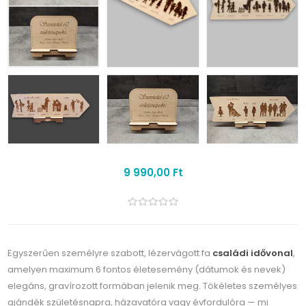
9 990,00 Ft
Egyszerűen személyre szabott, lézervágott fa
családi idővonal
,
amelyen maximum 6 fontos életesemény (dátumok és nevek)
elegáns, gravírozott formában jelenik meg. Tökéletes személyes
ajándék születésnapra, házavatóra vagy évfordulóra — mi