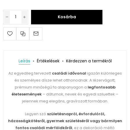
Kosárba
Leírás
Értékelések
Kérdezzen a termékről
Az egyedileg tervezett
családi idővonal
igazán különleges
és személyes dísze lehet otthonodnak. A lézervágott,
prémium minőségű fa alapanyagon a
legfontosabb
életesemények
– dátumok, nevek és egyedi sziluettek –
jelennek meg elegáns, gravírozott formában.
Legyen szó
születésnapról, évfordulóról,
házasságkötésről, gyermek születéséről vagy bármilyen
fontos családi mérföldkőről
, ez a dekoráció méltó