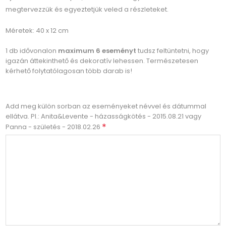
megtervezzük és egyeztetjük veled a részleteket.
Méretek: 40 x 12 cm
1 db idővonalon
maximum 6 eseményt
tudsz feltüntetni, hogy
igazán áttekinthető és dekoratív lehessen. Természetesen
kérhető folytatólagosan több darab is!
Add meg külön sorban az eseményeket névvel és dátummal
ellátva. Pl.: Anita&Levente - házasságkötés - 2015.08.21 vagy
*
Panna - születés - 2018.02.26