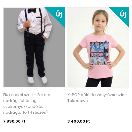
Fiú alkalmi szett – Fekete
K-POP póló Halványrózsaszín -
nadrág, fehér ing,
Takedown
csokornyakkendő és
nadrágtartó (4 részes)
7 990,00 Ft
3 490,00 Ft