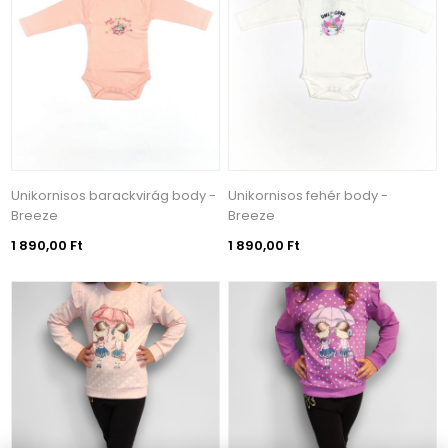
Unikornisos barackvirág body -
Unikornisos fehér body -
Breeze
Breeze
1 890,00 Ft
1 890,00 Ft