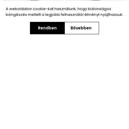
A weboldalon cookie-kat használunk, hogy biztonságos
böngészés mellett a legjobb felhasználói élményt nyújthassuk.
Rendben
Bővebben
Pulóver - Halvány rózsaszín -
Pulóver - Lila - Breeze
Breeze
5 290,00 Ft
4 990,00 Ft
5 290,00 Ft
4 990,00 Ft
Kategóriák
Termékcsalád
Népszerű címkék