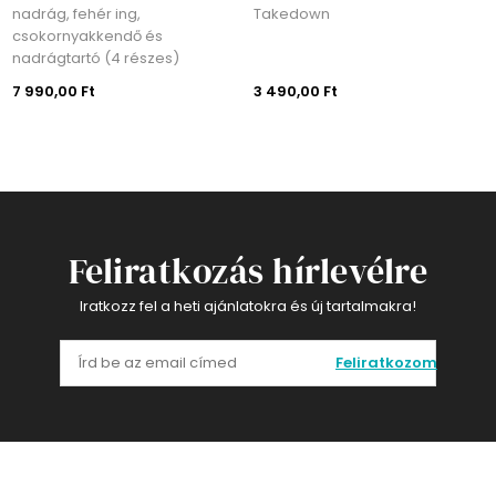
nadrág, fehér ing,
Takedown
csokornyakkendő és
nadrágtartó (4 részes)
7 990,00 Ft
3 490,00 Ft
Feliratkozás hírlevélre
Iratkozz fel a heti ajánlatokra és új tartalmakra!
Feliratkozom