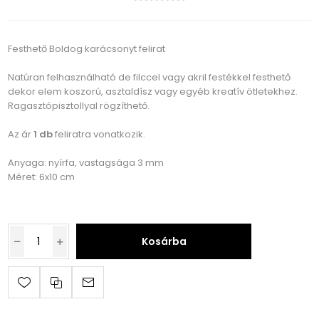
Festhető Boldog karácsonyt felirat
Natúran felhasználható de filccel vagy akril festékkel festhető
dekor elem koszorú, asztaldísz vagy egyéb kreatív ötletekhez.
Ragasztópisztollyal rögzíthető.
Az ár
1 db
feliratra vonatkozik.
Anyaga: nyírfa, vastagsága 3 mm
Méret: 6x10 cm
Kosárba