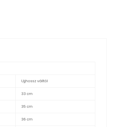
Ujjhossz válltól
33 cm
35 cm
36 cm