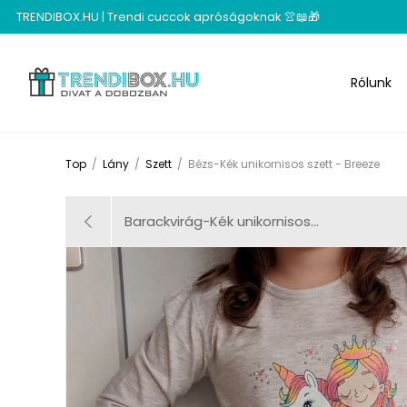
TRENDIBOX.HU | Trendi cuccok apróságoknak 👚📖🎁
Rólunk
Top
/
Lány
/
Szett
/
Bézs-Kék unikornisos szett - Breeze
Barackvirág-Kék unikornisos...