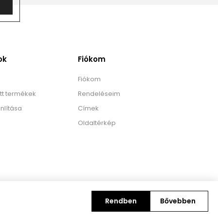
ok
Fiókom
Fiókom
tt termékek
Rendeléseim
nlítása
Címek
Oldaltérkép
Rendben
Bővebben
Copyright © 2026 Trendibox.hu. Minden jog fenntartva.