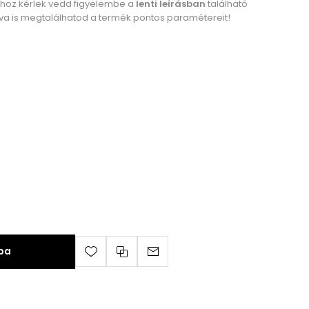
ához kérlek vedd figyelembe a
lenti leírásban
található
a is megtalálhatod a termék pontos paramétereit!
ba