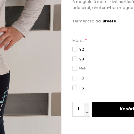
A megfelelő méret kiválasztás
adatokat, ahol cm-ben megadv
Termékcsalád:
Breeze
*
Méret
92
98
104
110
116
Kosár