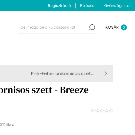
Regisztráció
Belépés
Kívánságlista
KOSÁR
0
Pink-Fehér unikornisos szet...
rnisos szett - Breeze
0% likra