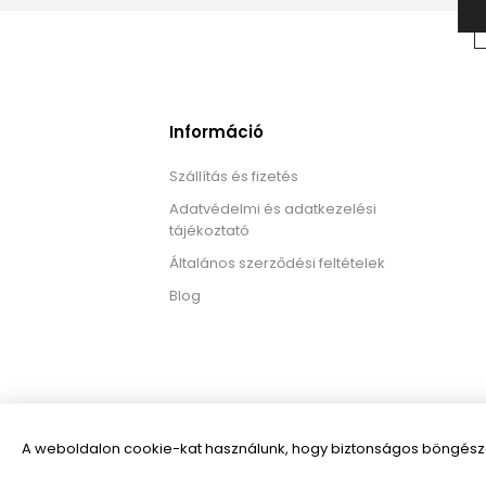
Információ
Szállítás és fizetés
Adatvédelmi és adatkezelési
tájékoztató
Általános szerződési feltételek
Blog
A weboldalon cookie-kat használunk, hogy biztonságos böngészés
Powered by
nopCommerce