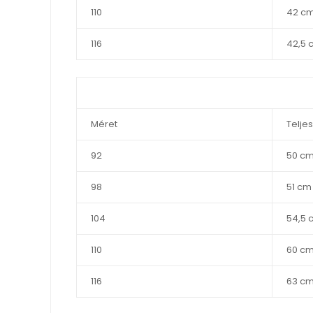
110
42 c
116
42,5 
Méret
Telje
92
50 c
98
51 cm
104
54,5 
110
60 c
116
63 c