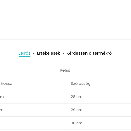
Leírás
Értékelések
Kérdezzen a termékről
Felső
s hossz
Szélesség
cm
28 cm
cm
29 cm
m
30 cm