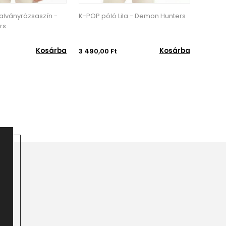
ványrózsaszín -
K-POP póló Lila - Demon Hunters
K-POP pó
Hunters
Kosárba
Kosárba
3 490,00 Ft
3 490,00