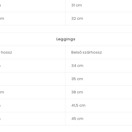
m
31 cm
cm
32 cm
Leggings
s hossz
Belső szárhossz
m
34 cm
35 cm
cm
38 cm
m
41,5 cm
m
45 cm