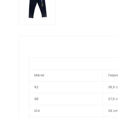
Méret
Telje
92
36,5 
98
37,5 
104
39 c