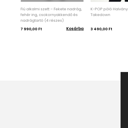
Fiú alkalmi szett – Fekete nadrág,
K-POP póló Halványró
fehér ing, csokornyakkendő és
Takedown
nadrágtartó (4 részes)
Kosárba
7 990,00 Ft
3 490,00 Ft