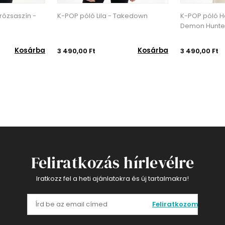
zsaszín -
K-POP póló Lila - Takedown
K-POP póló Hal
Demon Hunters
Kosárba
Kosárba
3 490,00 Ft
3 490,00 Ft
Feliratkozás hírlevélre
Iratkozz fel a heti ajánlatokra és új tartalmakra!
Feliratkozom