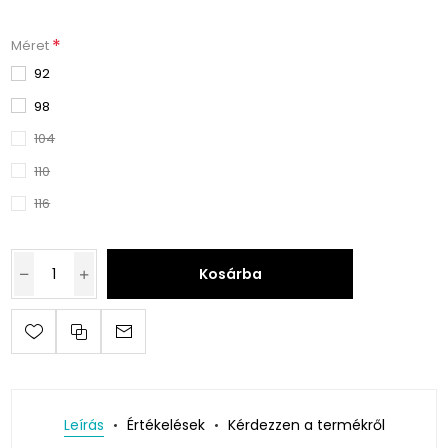
*
Méret
92
98
104
110
116
Kosárba
Leírás
Értékelések
Kérdezzen a termékről