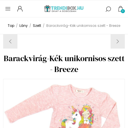
0
Top
/
Lány
/
Szett
/
Barackvirág-Kék unikornisos szett - Breeze
Barackvirág-Kék unikornisos szett
- Breeze