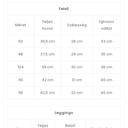
Felső
Teljes
Ujjhossz
Méret
Szélesség
hossz
válltól
92
36,5 cm
28 cm
33 cm
98
37,5 cm
29 cm
35 cm
104
39 cm
30 cm
36 cm
110
42 cm
31 cm
40 cm
116
42,5 cm
32 cm
40 cm
Leggings
Teljes
Belső