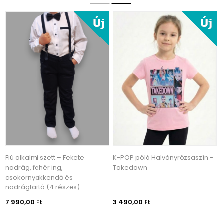
Fiú alkalmi szett – Fekete
K-POP póló Halványrózsaszín -
nadrág, fehér ing,
Takedown
csokornyakkendő és
nadrágtartó (4 részes)
7 990,00 Ft
3 490,00 Ft