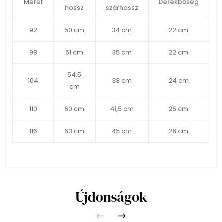
Méret
Derékbőség
hossz
szárhossz
92
50 cm
34 cm
22 cm
98
51 cm
35 cm
22 cm
54,5
104
38 cm
24 cm
cm
110
60 cm
41,5 cm
25 cm
116
63 cm
45 cm
26 cm
Újdonságok