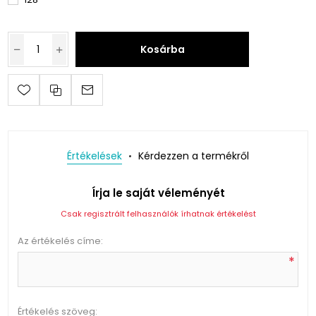
Kosárba
Értékelések
Kérdezzen a termékről
Írja le saját véleményét
Csak regisztrált felhasználók írhatnak értékelést
Az értékelés címe:
*
Értékelés szöveg: