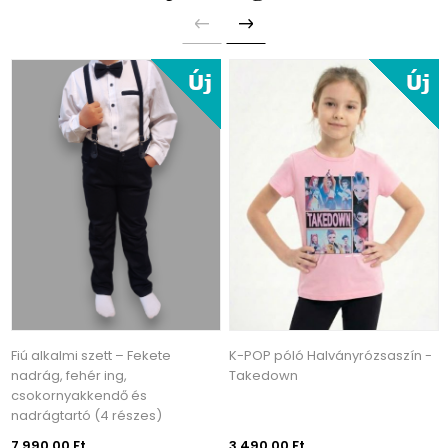
Fiú alkalmi szett – Fekete
K-POP póló Halványrózsaszín -
nadrág, fehér ing,
Takedown
csokornyakkendő és
nadrágtartó (4 részes)
7 990,00 Ft
3 490,00 Ft