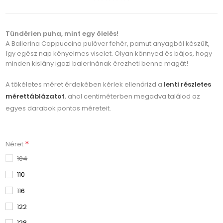
Tündérien puha, mint egy ölelés!
A Ballerina Cappuccina pulóver fehér, pamut anyagból készült,
így egész nap kényelmes viselet. Olyan könnyed és bájos, hogy
minden kislány igazi balerinának érezheti benne magát!
A tökéletes méret érdekében kérlek ellenőrizd a
lenti részletes
mérettáblázatot
, ahol centiméterben megadva találod az
egyes darabok pontos méreteit.
*
Néret
104
110
116
122
128