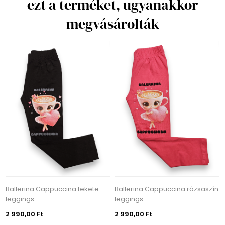
ezt a terméket, ugyanakkor
megvásárolták
Ballerina Cappuccina fekete
Ballerina Cappuccina rózsaszín
leggings
leggings
2 990,00 Ft
2 990,00 Ft