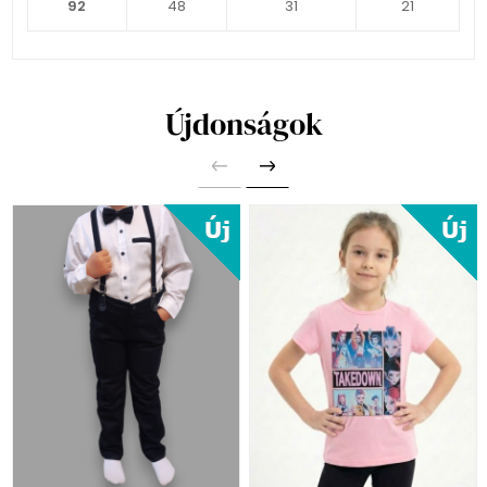
92
48
31
21
Újdonságok