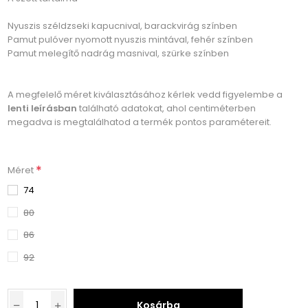
Nyuszis széldzseki kapucnival, barackvirág színben
Pamut pulóver nyomott nyuszis mintával, fehér színben
Pamut melegítő nadrág masnival, szürke színben
A megfelelő méret kiválasztásához kérlek vedd figyelembe a
lenti leírásban
található adatokat, ahol centiméterben
megadva is megtalálhatod a termék pontos paramétereit.
*
Méret
74
80
86
92
Kosárba