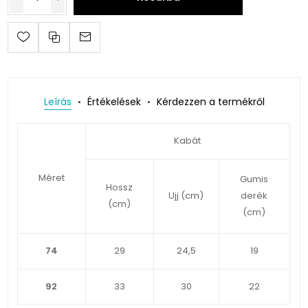
Leírás
Értékelések
Kérdezzen a termékről
Kabát
Méret
Gumis
Hossz
Ujj (cm)
derék
(cm)
(cm)
74
29
24,5
19
92
33
30
22