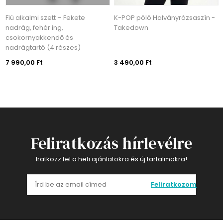
Fiú alkalmi szett – Fekete
K-POP póló Halványrózsaszín -
nadrág, fehér ing,
Takedown
csokornyakkendő és
nadrágtartó (4 részes)
7 990,00 Ft
3 490,00 Ft
Feliratkozás hírlevélre
Iratkozz fel a heti ajánlatokra és új tartalmakra!
Feliratkozom