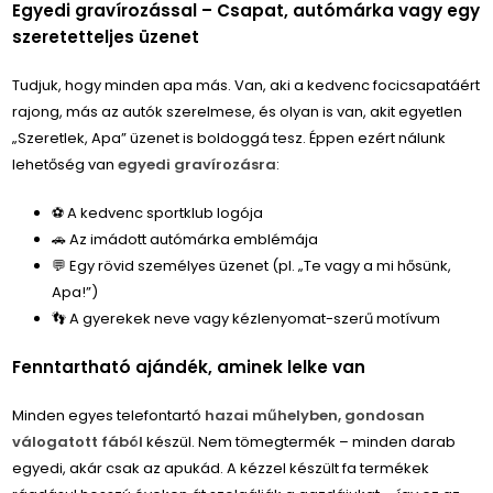
Egyedi gravírozással – Csapat, autómárka vagy egy
szeretetteljes üzenet
Tudjuk, hogy minden apa más. Van, aki a kedvenc focicsapatáért
rajong, más az autók szerelmese, és olyan is van, akit egyetlen
„Szeretlek, Apa” üzenet is boldoggá tesz. Éppen ezért nálunk
lehetőség van
egyedi gravírozásra
:
⚽️ A kedvenc sportklub logója
🚗 Az imádott autómárka emblémája
💬 Egy rövid személyes üzenet (pl. „Te vagy a mi hősünk,
Apa!”)
👣 A gyerekek neve vagy kézlenyomat-szerű motívum
Fenntartható ajándék, aminek lelke van
Minden egyes telefontartó
hazai műhelyben, gondosan
válogatott fából
készül. Nem tömegtermék – minden darab
egyedi, akár csak az apukád. A kézzel készült fa termékek