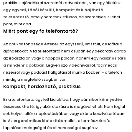
praktikus ajándékkal szeretnél kedveskedni, van egy ötletünk:
egy egyedi, fából készült, kompakt és kihajtható
telefontartó
, amely nemcsak stílusos, de személyes is lehet –
pont, mint apa.
Miért pont egy fa telefontartó?
Az apukák többsége értékeli az egyszerű, letisztult, de időtálló
ajándékokat. A fa telefontartó nem csupán egy dekoratív darab
az íróasztalon vagy a nappali polcán, hanem egy
hasznos társ
a mindennapokban
. Legyen szó videóhívásról, focimeccs
nézésről vagy podcast hallgatásról munka közben – a telefon
mindig a megfelelő szögben van.
Kompakt, hordozható, praktikus
Ez a telefontartó úgy lett kialakítva, hogy bármikor
könnyedén
összecsukható
, így akár utazásra is magával viheti. Nem foglal
sok helyet, elfér a laptoptáskában vagy akár a kesztyűtartóban
is. Az
ergonómikus kialakítás
mellett a természetes fa
tapintása melegséget és otthonosságot sugároz.