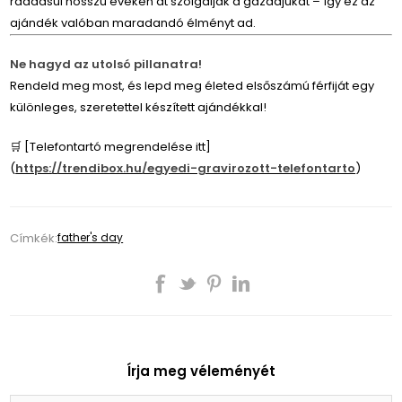
ráadásul hosszú éveken át szolgálják a gazdájukat – így ez az
ajándék valóban maradandó élményt ad.
Ne hagyd az utolsó pillanatra!
Rendeld meg most, és lepd meg életed elsőszámú férfiját egy
különleges, szeretettel készített ajándékkal!
🛒 [Telefontartó megrendelése itt]
(
https://trendibox.hu/egyedi-gravirozott-telefontarto
)
Címkék:
father's day
Írja meg véleményét