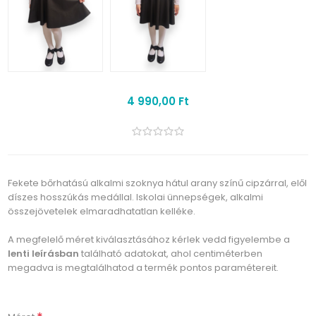
4 990,00 Ft
Fekete bőrhatású alkalmi szoknya hátul arany színű cipzárral, elől
díszes hosszúkás medállal. Iskolai ünnepségek, alkalmi
összejövetelek elmaradhatatlan kelléke.
A megfelelő méret kiválasztásához kérlek vedd figyelembe a
lenti leírásban
található adatokat, ahol centiméterben
megadva is megtalálhatod a termék pontos paramétereit.