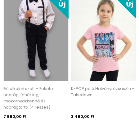
Fiú alkalmi szett – Fekete
K-POP póló Halványrózsaszín -
nadrág, fehér ing,
Takedown
csokornyakkendő és
nadrágtartó (4 részes)
7 990,00 Ft
3 490,00 Ft