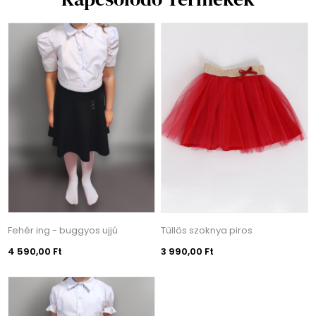
Fehér ing - buggyos ujjú
Tüllös szoknya piros
4 590,00 Ft
3 990,00 Ft