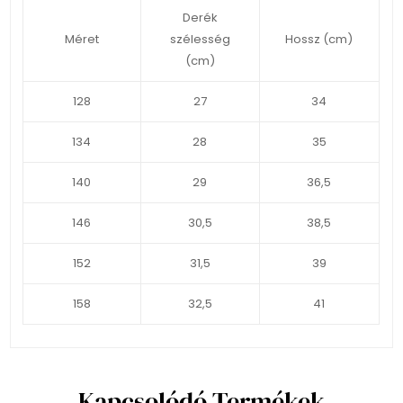
Derék
Méret
szélesség
Hossz (cm)
(cm)
128
27
34
134
28
35
140
29
36,5
146
30,5
38,5
152
31,5
39
158
32,5
41
Kapcsolódó Termékek