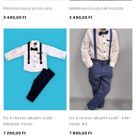
Rénszarvasos piros ruha
Mellényes body kék kockás
3 490,00 Ft
3 490,00 Ft
Fiú 4 részes alkalmi szett -
Fiú 4 részes alkalmi szett - Kék-
Mélykék-Fehér
Fehér #2
7 290,00 Ft
7 890,00 Ft