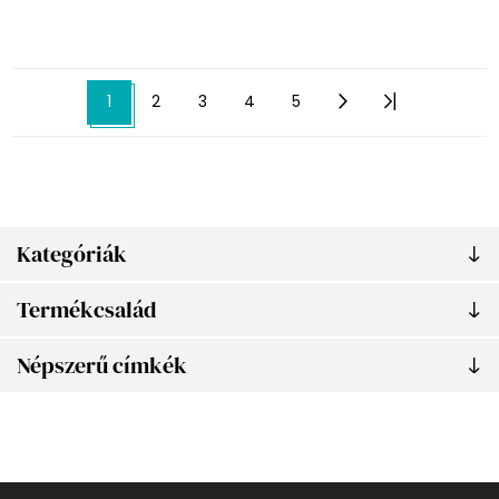
1
2
3
4
5
Kategóriák
Termékcsalád
Népszerű címkék