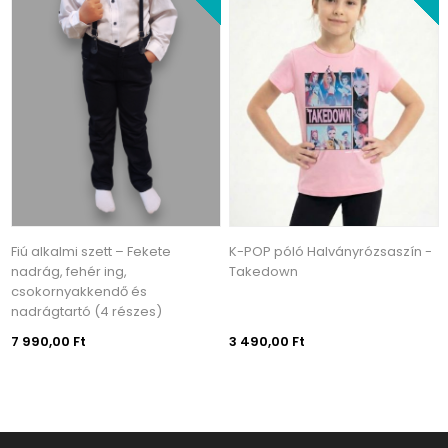
K-POP póló Halványrózsaszín -
K-POP póló Lila - Takedown
Takedown
3 490,00 Ft
3 490,00 Ft