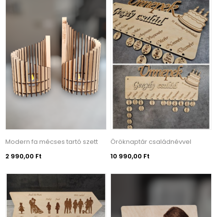
Modern fa mécses tartó szett
Öröknaptár családnévvel
2 990,00 Ft
10 990,00 Ft