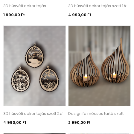
3D húsvéti dekor tojás
3D húsvéti dekor tojás szett 1#
1 990,00 Ft
4 990,00 Ft
3D húsvéti dekor tojás szett 2#
Design fa mécses tartó szett
4 990,00 Ft
2 990,00 Ft