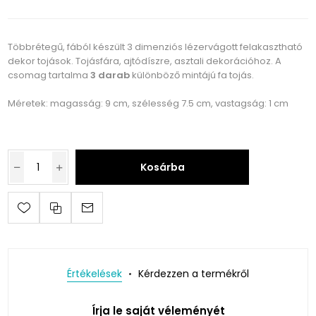
Többrétegű, fából készült 3 dimenziós lézervágott felakasztható
dekor tojások. Tojásfára, ajtódíszre, asztali dekorációhoz. A
csomag tartalma
3 darab
különböző mintájú fa tojás.
Méretek: magasság: 9 cm, szélesség 7.5 cm, vastagság: 1 cm
Kosárba
Értékelések
Kérdezzen a termékről
Írja le saját véleményét