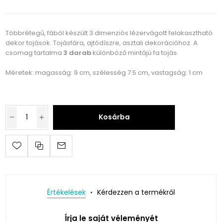
Többrétegű, fából készült 3 dimenziós lézervágott felakasztható
dekor tojások. Tojásfára, ajtódíszre, asztali dekorációhoz. A
csomag tartalma
3 darab
különböző mintájú fa tojás.
Méretek: magasság: 9 cm, szélesség 7.5 cm, vastagság: 1 cm
Kosárba
Értékelések
Kérdezzen a termékről
Írja le saját véleményét