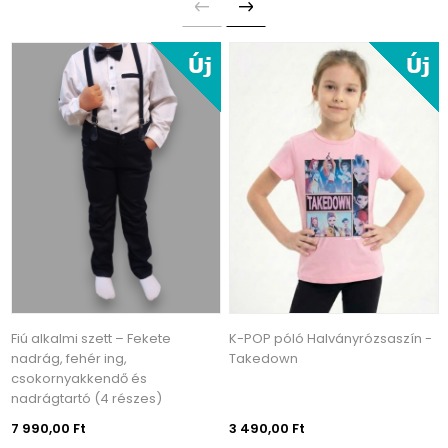
Fiú alkalmi szett – Fekete
K-POP póló Halványrózsaszín -
nadrág, fehér ing,
Takedown
csokornyakkendő és
nadrágtartó (4 részes)
7 990,00 Ft
3 490,00 Ft