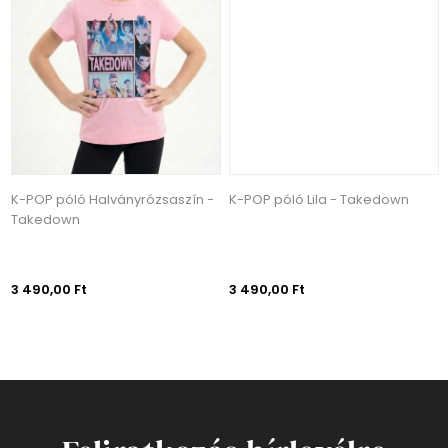
K-POP póló Halványrózsaszín -
K-POP póló Lila - Takedown
Takedown
3 490,00 Ft
3 490,00 Ft