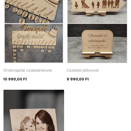
Öröknaptár családnévvel
Családi idővonal
10 990,00 Ft
9 990,00 Ft