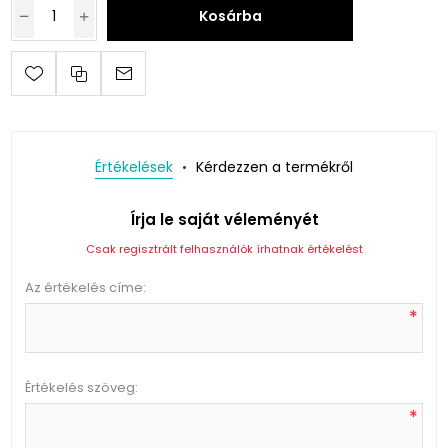
Kosárba
Értékelések
Kérdezzen a termékről
Írja le saját véleményét
Csak regisztrált felhasználók írhatnak értékelést
Az értékelés címe:
*
Értékelés szöveg:
*