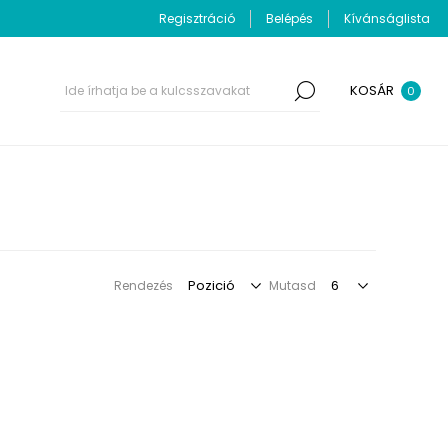
Regisztráció
Belépés
Kívánságlista
KOSÁR
0
Rendezés
Mutasd