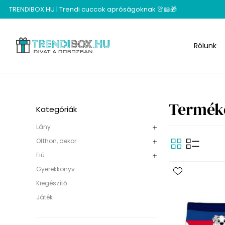
TRENDIBOX.HU | Trendi cuccok apróságoknak 👚📖🎁
Rólunk
Terméke
Kategóriák
Lány
Otthon, dekor
Fiú
Gyerekkönyv
Kiegészítő
Játék