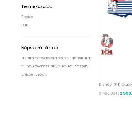
Termékcsalád
Breeze
Duki
Népszerű címkék
alkalmi
body
dekor
disney
elegáns
felirat
fiú
ing
jégvarázs
lány
pulóver
ruha
szett
unikornis
zokni
Disney 101 Kiskut
3 490,00 Ft
2 590,