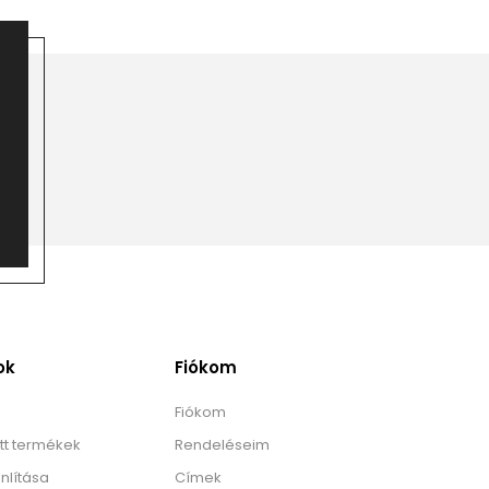
ok
Fiókom
Fiókom
tt termékek
Rendeléseim
nlítása
Címek